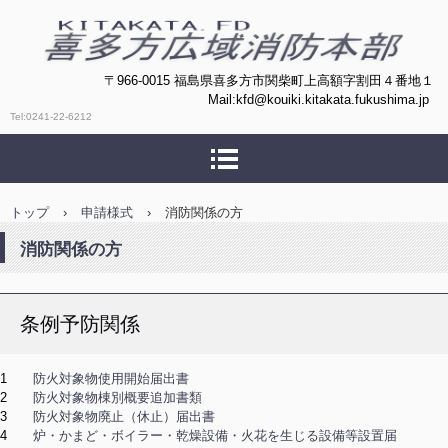
喜多方広域消防本部
〒966-0015 福島県喜多方市関柴町上高額字割田４番地１
Mail:kfd@kouiki.kitakata.fukushima.jp
Tel:0241-22-6212
トップ
›
申請様式
›
消防関係の方
消防関係の方
条例予防関係
1
防火対象物使用開始届出書
2
防火対象物棟別概要追加書
類
3
防火対象物廃止（休止）届出書
4
炉・かまど・ボイラー・乾燥設備・火花を生じる設備等設置届