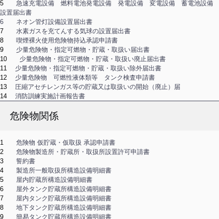
5
急速充電設備 燃料電池発電設備 発電設備 変電設備 蓄電池設備
設置届出書
6 ネオン管灯設備設置届出書
7
水素ガスを充てんする気球の設置届出書
8
喫煙裸火使用危険物持込承認申請書
9
少量危険物・指定可燃物・貯蔵・取扱い届出書
10
少量危険物・指定可燃物・貯蔵・取扱い廃止届出書
11
少量危険物・指定可燃物・貯蔵・取扱い除外届出書
12
少量危険物 可燃性液体類等 タンク検査申請書
13
圧縮アセチレンガス等の貯蔵又は取扱いの開始（廃止）届
14
消防訓練実施計画報告書
危険物関係
1
危険物 仮貯蔵・仮取扱 承認申請書
2
危険物製造所・貯蔵所・取扱所設置許可申請書
3
誓約書
4
製造所一般取扱所構造設備明細書
5
屋内貯蔵所構造設備明細書
6
屋外タンク貯蔵所構造設備明細書
7
屋内タンク貯蔵所構造設備明細書
8
地下タンク貯蔵所構造設備明細書
9
簡易タンク貯蔵所構造設備明細書