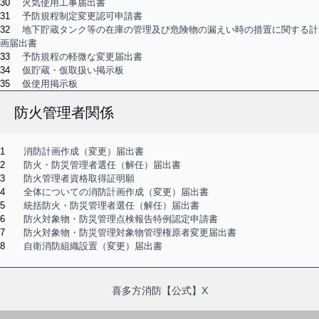
30
火気使用工事届出書
31
予防規程制定変更認可申請書
32
地下貯蔵タンク等の在庫の管理及び危険物の漏えい時の措置に関する計
画届出書
33
予防規程の軽微な変更届出書
34
仮貯蔵・仮取扱い掲示板
35
仮使用掲示板
防火管理者関係
1
消防計画作成（変更）届出書
2
防火・防災管理者選任（解任）届出書
3
防火管理者資格取得証明願
4
全体についての消防計画作成（変更）届出書
5
統括防火・防災管理者選任（解任）届出書
6
防火対象物・防災管理点検報告特例認定申請書
7
防火対象物・防災管理対象物管理権原者変更届出書
8
自衛消防組織設置（変更）届出書
喜多方消防【公式】X