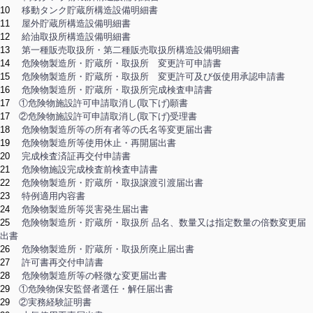
10
移動タンク貯蔵所構造設備明細書
11
屋外貯蔵所構造設備明細書
12
給油取扱所構造設備明細書
13
第一種販売取扱所・第二種販売取扱所構造設備明細書
14
危険物製造所・貯蔵所・取扱所 変更許可申請書
15
危険物製造所・貯蔵所・取扱所 変更許可及び仮使用承認申請書
16
危険物製造所・貯蔵所・取扱所完成検査申請書
17
①危険物施設許可申請取消し(取下げ)願書
17
②危険物施設許可申請取消し(取下げ)受理書
18
危険物製造所等の所有者等の氏名等変更届出書
19
危険物製造所等使用休止・再開届出書
20
完成検査済証再交付申請書
21
危険物施設完成検査前検査申請書
22
危険物製造所・貯蔵所・取扱譲渡引渡届出書
23
特例適用内容書
24
危険物製造所等災害発生届出書
25
危険物製造所・貯蔵所・取扱所 品名、数量又は指定数量の倍数変更届
出書
26
危険物製造所・貯蔵所・取扱所廃止届出書
27
許可書再交付申請書
28
危険物製造所等の軽微な変更届出書
29
①危険物保安監督者選任・解任届出書
29
②実務経験証明書