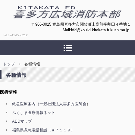
喜多方広域消防本部
〒966-0015 福島県喜多方市関柴町上高額字割田４番地１
Mail:kfd@kouiki.kitakata.fukushima.jp
Tel:0241-22-6212
トップ
›
各種情報
各種情報
医療情報
救急医療案内（一般社団法人喜多方医師会
）
ふくしま医療情報ネット
AEDマップ
福島県救急電話相談（＃７１１９）