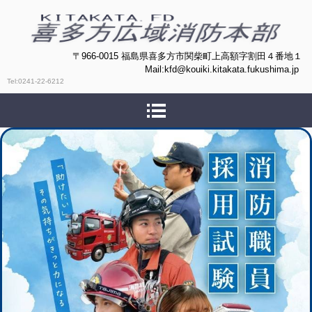
喜多方広域消防本部
〒966-0015 福島県喜多方市関柴町上高額字割田４番地１
Mail:kfd@kouiki.kitakata.fukushima.jp
Tel:0241-22-6212